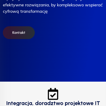
efektywne rozwiązania, by kompleksowo wspierać
efektywne rozwiązania, by kompleksowo wspierać
efektywne rozwiązania, by kompleksowo wspierać
cyfrową transformację
cyfrową transformację
cyfrową transformację
Kontakt
Kontakt
Kontakt
Integracja, doradztwo projektowe IT