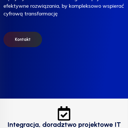
efektywne rozwiązania, by kompleksowo wspierać
efektywne rozwiązania, by kompleksowo wspierać
efektywne rozwiązania, by kompleksowo wspierać
cyfrową transformację
cyfrową transformację
cyfrową transformację
Kontakt
Kontakt
Kontakt
Integracja, doradztwo projektowe IT