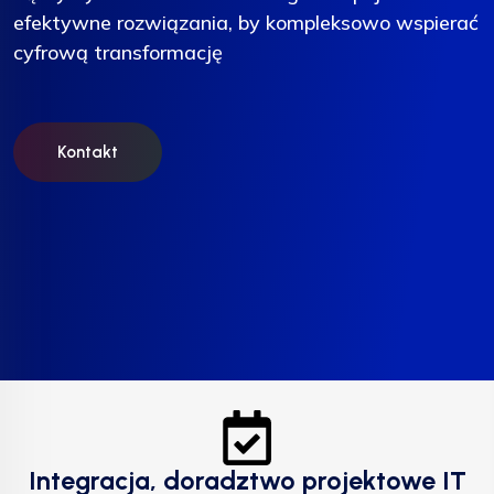
efektywne rozwiązania, by kompleksowo wspierać
efektywne rozwiązania, by kompleksowo wspierać
efektywne rozwiązania, by kompleksowo wspierać
cyfrową transformację
cyfrową transformację
cyfrową transformację
Kontakt
Kontakt
Kontakt
Integracja, doradztwo projektowe IT